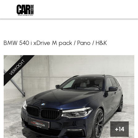
BMW 540 i xDrive M pack / Pano / H&K
VERKOCHT
+14