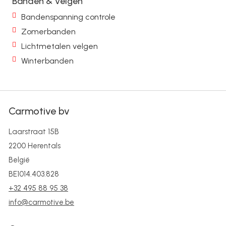
Banden & Velgen
Bandenspanning controle
Zomerbanden
Lichtmetalen velgen
Winterbanden
Carmotive bv
Laarstraat 15B
2200 Herentals
België
BE1014.403.828
+32 495 88 95 38
info@carmotive.be