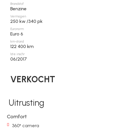
Brandstof
Benzine
Vermogen
250 kw /340 pk
Euronorm
Euro 6
km-stand
122 400 km
1ste inschr
06/2017
VERKOCHT
Uitrusting
Comfort
360° camera