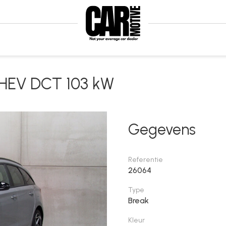
 mHEV DCT 103 kW
Gegevens
Referentie
26064
Type
Break
Kleur