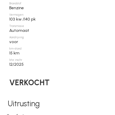
Brandstof
Benzine
Vermogen
103 kw /140 pk
Transmissie
Automaat
Aandrijving
voor
km-stand
15 km
1ste inschr
12/2025
VERKOCHT
Uitrusting