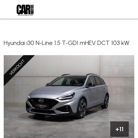
Hyundai i30 N-Line 1.5 T-GDI mHEV DCT 103 kW
VERKOCHT
+11